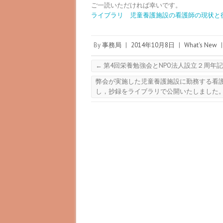
ご一読いただければ幸いです。
ライブラリ 児童養護施設の看護師の現状と役割
By
事務局
|
2014年10月8日
|
What's New
|
←
第4回栄養勉強会とNPO法人設立２周年
弊会が実施した児童養護施設に勤務する看
し，抄録をライブラリで公開いたしました