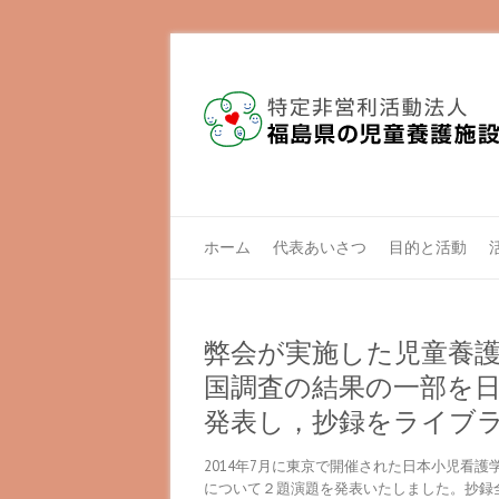
ホーム
代表あいさつ
目的と活動
弊会が実施した児童養
国調査の結果の一部を日
発表し，抄録をライブ
2014年7月に東京で開催された日本小児看
について２題演題を発表いたしました。抄録