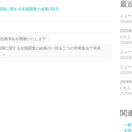
最
に関する全国調査の成果(2013)
ニュー
2026
202
いたし
記念講演会を開催いたします
2026
護師に関する全国調査の結果の一部を二つの学術集会で発表
ニュー
。
→
2025
ニュー
2025
202
いたし
2025
関
・
一般
・
全国