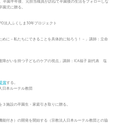
る。卒園半年後、元担当職員が訪ねて卒園後の生活をフォローしな
卒園児に贈る。
PO法人ふくしま30年プロジェクト
ために－私たちにできることを具体的に知ろう！－」講師：立命
障がいを持つ子どものケアの視点」講師：ICA福子 副代表 塩
受賞
する。
人日本ルーテル教団
を３施設の卒園生・家庭引き取りに贈る。
機能付き）の開発を開始する（宗教法人日本ルーテル教団との協