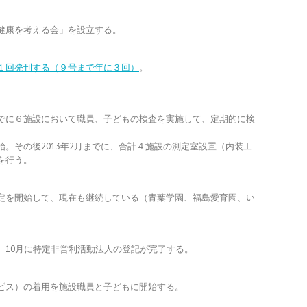
健康を考える会」を設立する。
１回発刊する（９号まで年に３回）
。
でに６施設において職員、子どもの検査を実施して、定期的に検
。その後2013年2月までに、合計４施設の測定室設置（内装工
を行う。
定を開始して、現在も継続している（青葉学園、福島愛育園、い
。10月に特定非営利活動法人の登記が完了する。
ビス）の着用を施設職員と子どもに開始する。