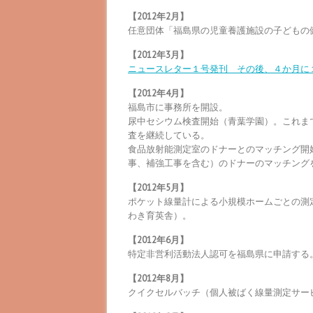
【2012年2月】
任意団体「福島県の児童養護施設の子どもの
【2012年3月】
ニュースレター１号発刊 その後、４か月に
【2012年4月】
福島市に事務所を開設。
尿中セシウム検査開始（青葉学園）。これま
査を継続している。
食品放射能測定室のドナーとのマッチング開始
事、補強工事を含む）のドナーのマッチング
【2012年5月】
ポケット線量計による小規模ホームごとの測
わき育英舎）。
【2012年6月】
特定非営利活動法人認可を福島県に申請する
【2012年8月】
クイクセルバッチ（個人被ばく線量測定サー