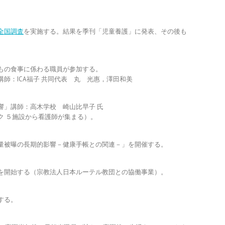
全国調査
を実施する。結果を季刊「児童養護」に発表、その後も
もの食事に係わる職員が参加する。
師：ICA福子 共同代表 丸 光惠，澤田和美
響」講師：高木学校 崎山比早子 氏
ク ５施設から看護師が集まる）。
量被曝の長期的影響－健康手帳との関連－」を開催する。
を開始する（宗教法人日本ルーテル教団との協働事業）。
する。