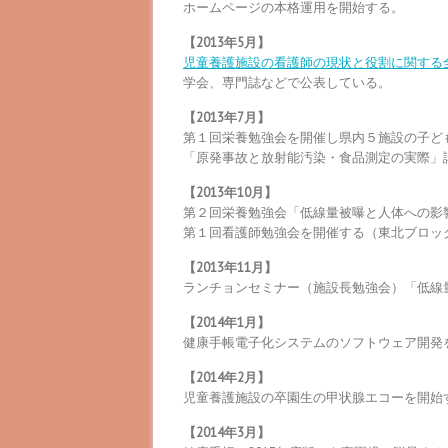
ホームページの本格運用を開始する。
【2013年5月】
児童養護施設の看護師の現状と役割に関する
学会、専門誌などで公表している。
【2013年7月】
第１回栄養勉強会を開催し県内５施設の子ど
「原発事故と放射能汚染・食品測定の実際」講
【2013年10月】
第２回栄養勉強会「低線量被曝と人体への影
第１回看護師勉強会を開催する（東北ブロッ
【2013年11月】
ランチョンセミナー（施設長勉強会）「低線
【2014年1月】
健康手帳電子化システムのソフトウェア開発
【2014年2月】
児童養護施設の卒園生の甲状腺エコーを開始
【2014年3月】