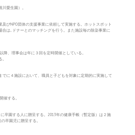
堀川愛生園）。
業及びNPO団体の支援事業に依頼して実施する。ホットスポット
場合は､ドナーとのマッチングを行う。また施設毎の除染事業に
年度以降、理事会は年に３回を定時開催としている。
る。
までに４施設において、職員と子どもを対象に定期的に実施して
を開催する。
に卒園する人に贈呈する。2013年の健康手帳（暫定版）は２施
施設の卒園児に贈呈する。