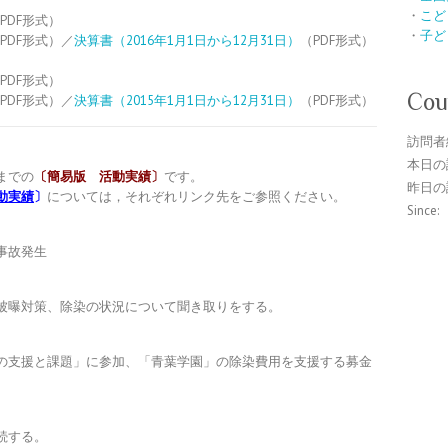
・
こど
PDF形式）
・
子ど
PDF形式）／
決算書（2016年1月1日から12月31日）
（PDF形式）
PDF形式）
Cou
PDF形式）／
決算書（2015年1月1日から12月31日）
（PDF形式）
訪問者
本日の
月までの
〔簡易版 活動実績〕
です。
昨日の
動実績
〕
については，それぞれリンク先をご参照ください。
Since:
事故発生
被曝対策、除染の状況について聞き取りをする。
の支援と課題」に参加、「青葉学園」の除染費用を支援する募金
続する。