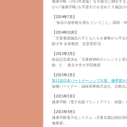
健康手帳（2013年度版）を卒園児に贈呈す
がら｢健康手帳｣を手渡すのを含めて５施設の
【2014年7月】
「‘食品の放射能を測る’ということ」講師：N
【2014年10月】
「児童養護施設の子どもたちを被曝から守る
館大学 名誉教授 安斎育郎 氏
【2015年2月】
総会記念講演会「児童精神科のトレンドと発達
飽 仁 東北大学大学院教授
【2015年2月】
第11回日本パートナーシップ大賞 優秀賞を
協働パートナー：福味商事株式会社、宗教法
【2015年3月】
健康手帳（電子化版プリントアウト、紙版）
【2015年4月】
健康手帳電子化システム（児童支援記録拡張
働事業）。